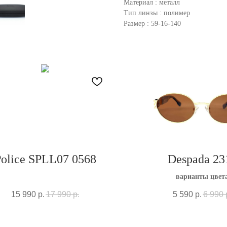
Материал : металл
Тип линзы : полимер
Размер : 59-16-140
olice SPLL07 0568
Despada 23
варианты цвет
15 990
р.
17 990
р.
5 590
р.
6 990