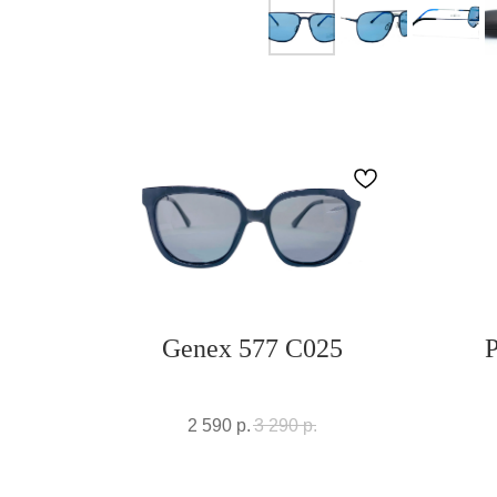
Genex 577 C025
P
2 590
р.
3 290
р.