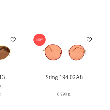
NEW
13
Sting 194 02A8
а
р.
8 990
р.