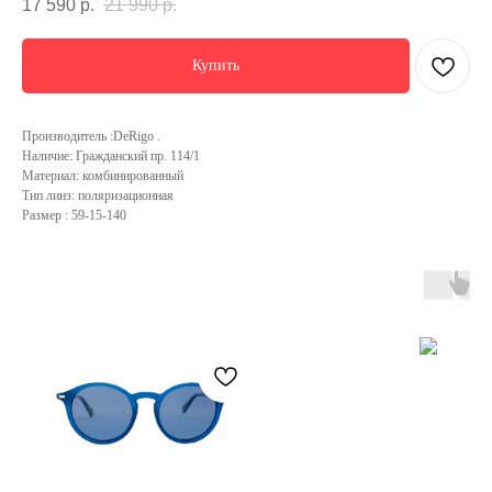
17 590
р.
21 990
р.
Купить
Производитель :DeRigo .
Наличие: Гражданский пр. 114/1
Материал: комбинированный
Тип линз: поляризационная
Размер : 59-15-140