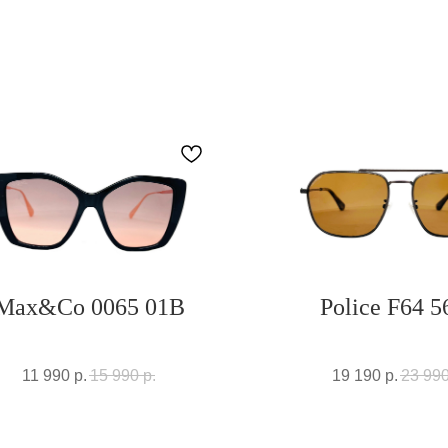
Max&Co 0065 01B
Police F64 5
11 990
р.
15 990
р.
19 190
р.
23 99