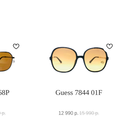
68P
Guess 7844 01F
0
р.
12 990
р.
15 990
р.