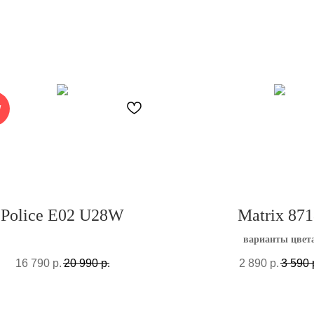
W
Police E02 U28W
Matrix 87
варианты цвет
16 790
р.
20 990
р.
2 890
р.
3 590