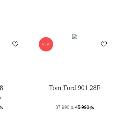
NEW
18
Tom Ford 901 28F
а
р.
37 990
р.
45 990
р.