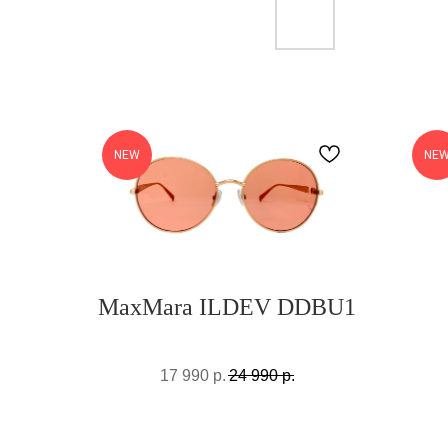
NEW
NE
MaxMara ILDEV DDBU1
17 990
р.
24 990
р.