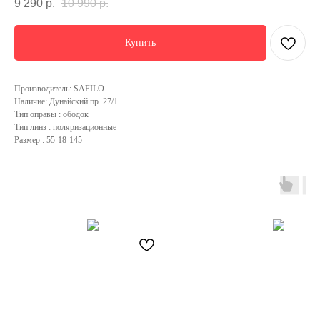
9 290
р.
10 990
р.
Купить
Производитель: SAFILO .
Наличие: Дунайский пр. 27/1
Тип оправы : ободок
Тип линз : поляризационные
Размер : 55-18-145