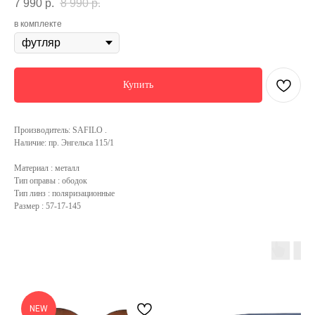
7 990
р.
8 990
р.
в комплекте
Купить
Производитель: SAFILO .
Наличие: пр. Энгельса 115/1
Материал : металл
Тип оправы : ободок
Тип линз : поляризационные
Размер : 57-17-145
NEW