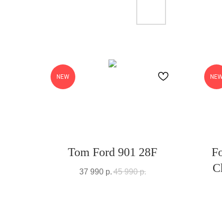
NEW
NE
Tom Ford 901 28F
Fo
C
37 990
р.
45 990
р.