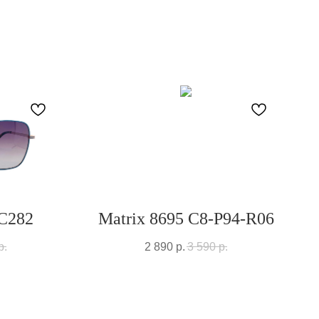
 C282
Matrix 8695 C8-P94-R06
р.
2 890
р.
3 590
р.