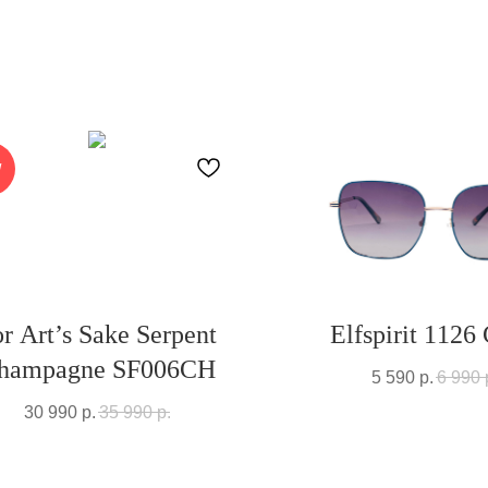
W
r Art’s Sake Serpent
Elfspirit 1126
hampagne SF006CH
5 590
р.
6 990
30 990
р.
35 990
р.