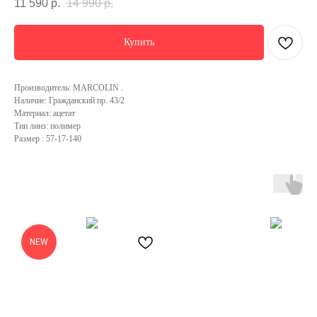
11 590
р.
14 990
р.
Купить
Производитель: MARСOLIN .
Наличие: Гражданский пр. 43/2
Материал: ацетат
Тип линз: полимер
Размер : 57-17-140
NEW