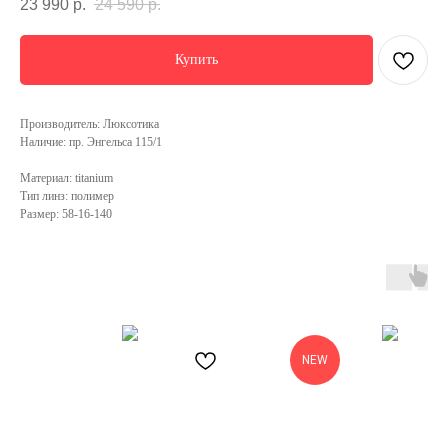
23 990
р.
24 590
р.
Купить
Производитель: Люксотика
Наличие: пр. Энгельса 115/1
Материал: titanium
Тип линз: полимер
Размер: 58-16-140
NEW