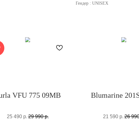
Гендер : UNISEX
W
urla VFU 775 09MB
Blumarine 201
25 490
р.
29 990
р.
21 590
р.
26 99