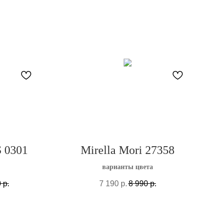
S 0301
Mirella Mori 27358
варианты цвета
0
р.
7 190
р.
8 990
р.