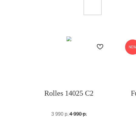
NE
Rolles 14025 C2
F
3 990
р.
4 990
р.