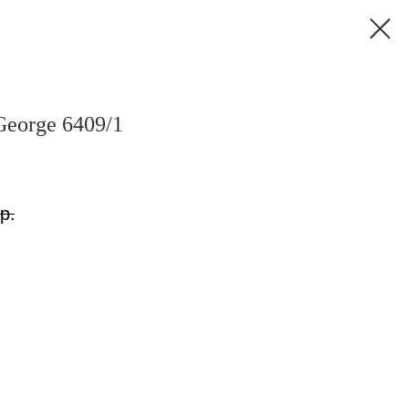
George 6409/1
р.