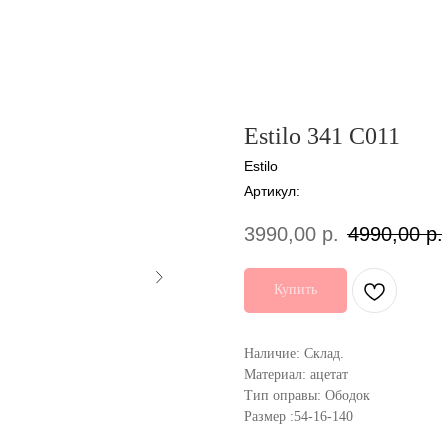
Estilo 341 C011
Estilo
Артикул:
3990,00
р.
4990,00
р.
Купить
Наличие: Склад.
Материал: ацетат
Тип оправы: Ободок
Размер :54-16-140