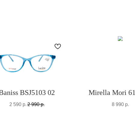
Baniss BSJ5103 02
Mirella Mori 6
2 590
р.
2 990
р.
8 990
р.