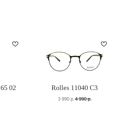
165 02
Rolles 11040 C3
3 990
р.
4 990
р.