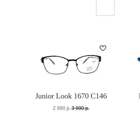
Junior Look 1670 C146
2 990
р.
3 990
р.