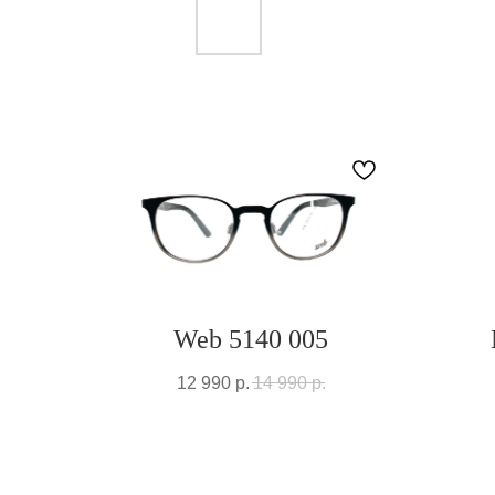
Web 5140 005
12 990
р.
14 990
р.