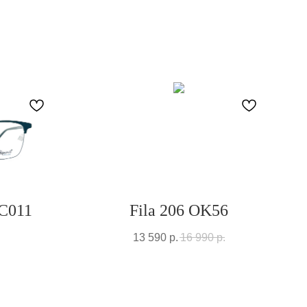
 C011
Fila 206 OK56
13 590
р.
16 990
р.