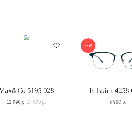
NEW
Max&Co 5195 028
Elfspirit 4258
11 990
р.
14 990
р.
5 990
р.