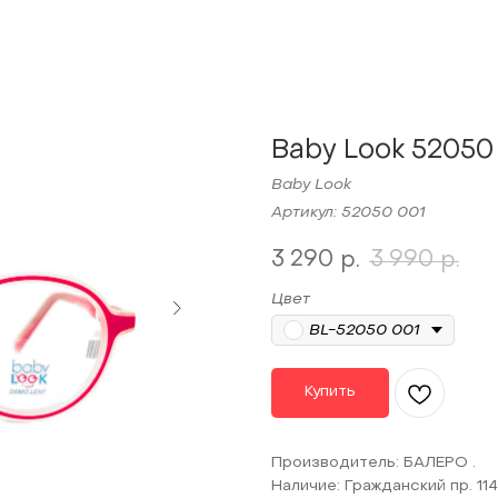
Baby Look 52050
Baby Look
Артикул:
52050 001
3 290
3 990
р.
р.
Цвет
BL-52050 001
Купить
Производитель: БАЛЕРО .
Наличие: Гражданский пр. 114