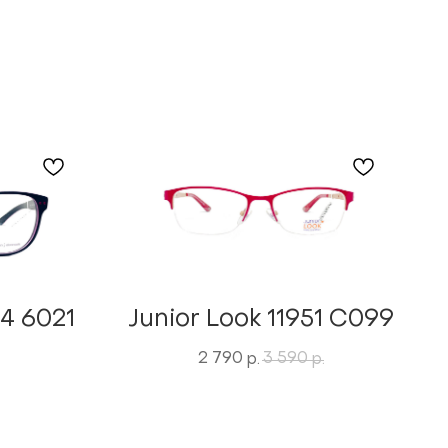
4 6021
Junior Look 11951 C099
2 790
3 590
р.
р.