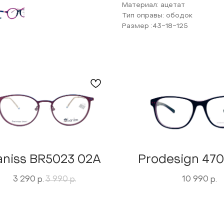
Материал: ацетат
Тип оправы: ободок
Размер :43-18-125
aniss BR5023 02A
Prodesign 470
3 290
3 990
10 990
р.
р.
р.