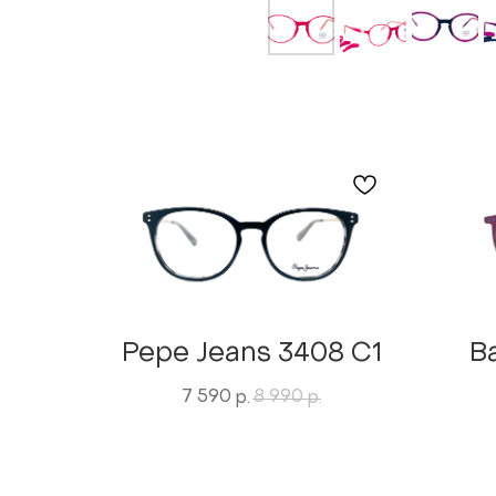
Pepe Jeans 3408 C1
B
7 590
8 990
р.
р.