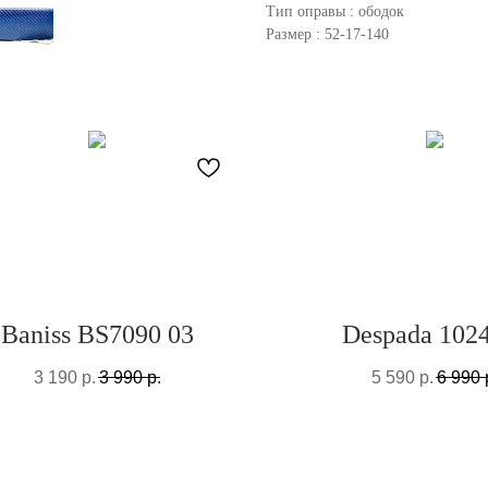
Тип оправы : ободок
Размер : 52-17-140
Baniss BS7090 03
Despada 102
3 190
р.
3 990
р.
5 590
р.
6 990