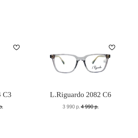
4 C3
L.Riguardo 2082 C6
р.
3 990
р.
4 990
р.