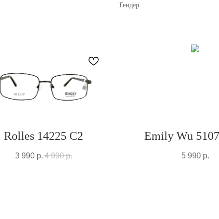
Гендер :
Rolles 14225 C2
Emily Wu 5107
3 990
р.
4 990
р.
5 990
р.