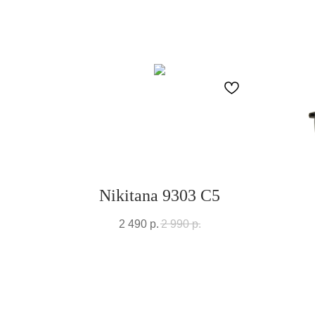
Nikitana 9303 C5
2 490
р.
2 990
р.