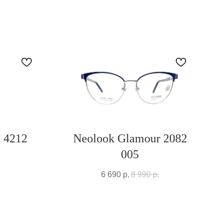
 4212
Neolook Glamour 2082
005
6 690
р.
8 990
р.