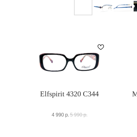
Elfspirit 4320 C344
M
4 990
р.
5 990
р.