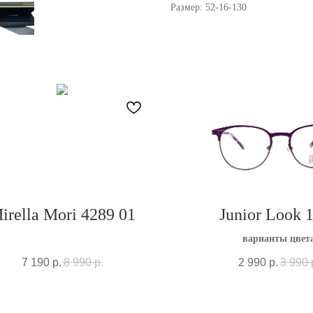
Размер: 52-16-130
irella Mori 4289 01
Junior Look 
варианты цвет
7 190
р.
8 990
р.
2 990
р.
3 990