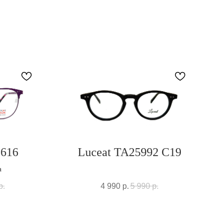
1616
Luceat TA25992 C19
а
р.
4 990
р.
5 990
р.